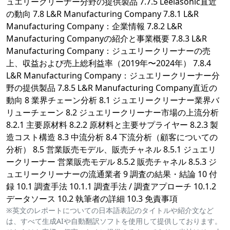
ュエリークリーナー分野の提供製品 7.7.5 Leelasonic直近
の動向 7.8 L&R Manufacturing Company 7.8.1 L&R
Manufacturing Company：企業情報 7.8.2 L&R
Manufacturing Companyの紹介と事業概要 7.8.3 L&R
Manufacturing Company：ジュエリークリーナーの売
上、収益および売上総利益率（2019年〜2024年） 7.8.4
L&R Manufacturing Company：ジュエリークリーナー分
野の提供製品 7.8.5 L&R Manufacturing Company直近の
動向 8 業界チェーン分析 8.1 ジュエリークリーナー業界バ
リューチェーン 8.2 ジュエリークリーナー市場の上流分析
8.2.1 主要原材料 8.2.2 原材料と主要サプライヤー 8.2.3 製
造コスト構造 8.3 中流分析 8.4 下流分析（顧客についての
分析） 8.5 営業販売モデル、販売チャネル 8.5.1 ジュエリ
ークリーナー 営業販売モデル 8.5.2 販売チャネル 8.5.3 ジ
ュエリークリーナーの流通業者 9 調査の結果・結論 10 付
録 10.1 調査手法 10.1.1 調査手法 / 調査アプローチ 10.1.2
データソース 10.2 執筆者の詳細 10.3 免責事項
※英文のレポートについての日本語表記のタイトルや紹介文など
は、すべて生成AIや自動翻訳ソフトを使用して提供しております。