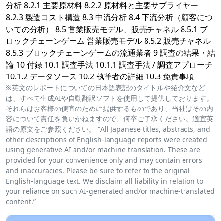
分析 8.2.1 主要原材料 8.2.2 原材料と主要サプライヤー
8.2.3 製造コスト構造 8.3 中流分析 8.4 下流分析（顧客につ
いての分析） 8.5 営業販売モデル、販売チャネル 8.5.1 ブ
ロックチェーンゲーム 営業販売モデル 8.5.2 販売チャネル
8.5.3 ブロックチェーンゲームの流通業者 9 調査の結果・結
論 10 付録 10.1 調査手法 10.1.1 調査手法 / 調査アプローチ
10.1.2 データソース 10.2 執筆者の詳細 10.3 免責事項
※英文のレポートについての日本語表記のタイトルや紹介文など
は、すべて生成AIや自動翻訳ソフトを使用して提供しております。
それらはお客様の便宜のために提供するものであり、当社はその内
容について責任を負いかねますので、何卒ご了承ください。適宜英
語の原文をご参照ください。 “All Japanese titles, abstracts, and
other descriptions of English-language reports were created
using generative AI and/or machine translation. These are
provided for your convenience only and may contain errors
and inaccuracies. Please be sure to refer to the original
English-language text. We disclaim all liability in relation to
your reliance on such AI-generated and/or machine-translated
content.”