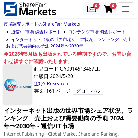
samples
in cart
0
0
市場調査レポートのShareFair Markets
通信/IT市場 調査レポート
コンテンツ市場 調査レポート
インターネット出版の世界市場シェア状況、ランキング、売上
および需要動向の予測 2024年〜2030年
◆2026年5月版も出版されている時期ですので、お問い合
わせ後すぐに確認いたします。
商品コード
QY0914513487LII
出版日
2024/5/20
QY Research
英文
161
ページ
グローバル
インターネット出版の世界市場シェア状況、ラ
ンキング、売上および需要動向の予測 2024
年〜2030年
‐
通信/IT市場
Internet Publishing - Global Market Share and Ranking,