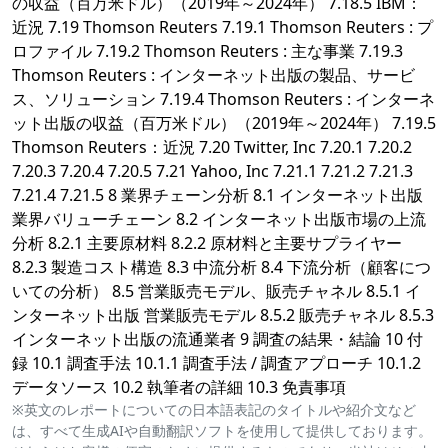
の収益（百万米ドル）（2019年～2024年） 7.18.5 IBM：
近況 7.19 Thomson Reuters 7.19.1 Thomson Reuters : プ
ロファイル 7.19.2 Thomson Reuters : 主な事業 7.19.3
Thomson Reuters : インターネット出版の製品、サービ
ス、ソリューション 7.19.4 Thomson Reuters : インターネ
ット出版の収益（百万米ドル）（2019年～2024年） 7.19.5
Thomson Reuters：近況 7.20 Twitter, Inc 7.20.1 7.20.2
7.20.3 7.20.4 7.20.5 7.21 Yahoo, Inc 7.21.1 7.21.2 7.21.3
7.21.4 7.21.5 8 業界チェーン分析 8.1 インターネット出版
業界バリューチェーン 8.2 インターネット出版市場の上流
分析 8.2.1 主要原材料 8.2.2 原材料と主要サプライヤー
8.2.3 製造コスト構造 8.3 中流分析 8.4 下流分析（顧客につ
いての分析） 8.5 営業販売モデル、販売チャネル 8.5.1 イ
ンターネット出版 営業販売モデル 8.5.2 販売チャネル 8.5.3
インターネット出版の流通業者 9 調査の結果・結論 10 付
録 10.1 調査手法 10.1.1 調査手法 / 調査アプローチ 10.1.2
データソース 10.2 執筆者の詳細 10.3 免責事項
※英文のレポートについての日本語表記のタイトルや紹介文など
は、すべて生成AIや自動翻訳ソフトを使用して提供しております。