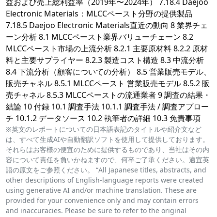
益および売上総利益率（2019年〜2024年） 7.18.4 Daejoo
Electronic Materials：MLCCペースト分野の提供製品
7.18.5 Daejoo Electronic Materials直近の動向 8 業界チェ
ーン分析 8.1 MLCCペースト業界バリューチェーン 8.2
MLCCペースト市場の上流分析 8.2.1 主要原材料 8.2.2 原材
料と主要サプライヤー 8.2.3 製造コスト構造 8.3 中流分析
8.4 下流分析（顧客についての分析） 8.5 営業販売モデル、
販売チャネル 8.5.1 MLCCペースト 営業販売モデル 8.5.2 販
売チャネル 8.5.3 MLCCペーストの流通業者 9 調査の結果・
結論 10 付録 10.1 調査手法 10.1.1 調査手法 / 調査アプロー
チ 10.1.2 データソース 10.2 執筆者の詳細 10.3 免責事項
※英文のレポートについての日本語表記のタイトルや紹介文など
は、すべて生成AIや自動翻訳ソフトを使用して提供しております。
それらはお客様の便宜のために提供するものであり、当社はその内
容について責任を負いかねますので、何卒ご了承ください。適宜英
語の原文をご参照ください。 “All Japanese titles, abstracts, and
other descriptions of English-language reports were created
using generative AI and/or machine translation. These are
provided for your convenience only and may contain errors
and inaccuracies. Please be sure to refer to the original