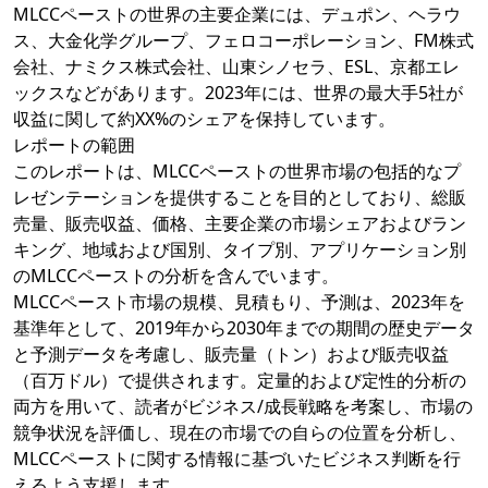
MLCCペーストの世界の主要企業には、デュポン、ヘラウ
ス、大金化学グループ、フェロコーポレーション、FM株式
会社、ナミクス株式会社、山東シノセラ、ESL、京都エレ
ックスなどがあります。2023年には、世界の最大手5社が
収益に関して約XX%のシェアを保持しています。
レポートの範囲
このレポートは、MLCCペーストの世界市場の包括的なプ
レゼンテーションを提供することを目的としており、総販
売量、販売収益、価格、主要企業の市場シェアおよびラン
キング、地域および国別、タイプ別、アプリケーション別
のMLCCペーストの分析を含んでいます。
MLCCペースト市場の規模、見積もり、予測は、2023年を
基準年として、2019年から2030年までの期間の歴史データ
と予測データを考慮し、販売量（トン）および販売収益
（百万ドル）で提供されます。定量的および定性的分析の
両方を用いて、読者がビジネス/成長戦略を考案し、市場の
競争状況を評価し、現在の市場での自らの位置を分析し、
MLCCペーストに関する情報に基づいたビジネス判断を行
えるよう支援します。