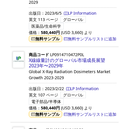
2029
出版日：
2023/6/5
LP Information
英文
113 ページ
グローバル
医薬品/生命科学
価格：
580,440
円
(USD
3,660
)
より
無料サンプル
無料サンプルリストに追加
商品コード
LP0914710472P0L
X線線量計のグローバル市場成長展望
2023年〜2029年
Global X-Ray Radiation Dosimeters Market
Growth 2023-2029
出版日：
2023/2/22
LP Information
英文
107 ページ
グローバル
電子部品/半導体
価格：
580,440
円
(USD
3,660
)
より
無料サンプル
無料サンプルリストに追加