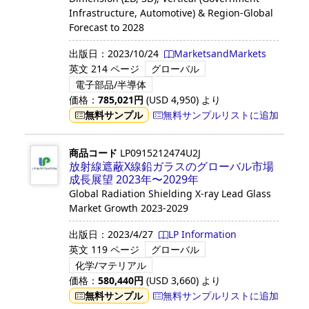
Infrastructure, Automotive) & Region-Global
Forecast to 2028
出版日：
2023/10/24
MarketsandMarkets
英文
214 ページ
グローバル
電子部品/半導体
価格：
785,021
円
(USD
4,950
)
より
無料サンプル
無料サンプルリストに追加
商品コード
LP0915212474U2J
放射線遮蔽X線鉛ガラスのグローバル市場
成長展望 2023年〜2029年
Global Radiation Shielding X-ray Lead Glass
Market Growth 2023-2029
出版日：
2023/4/27
LP Information
英文
119 ページ
グローバル
化学/マテリアル
価格：
580,440
円
(USD
3,660
)
より
無料サンプル
無料サンプルリストに追加