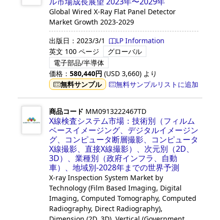
ル市場成長展望 2023年〜2029年
Global Wired X-Ray Flat Panel Detector
Market Growth 2023-2029
出版日：
2023/3/1
LP Information
英文
100 ページ
グローバル
電子部品/半導体
価格：
580,440
円
(USD
3,660
)
より
無料サンプル
無料サンプルリストに追加
商品コード
MM0913222467TD
X線検査システム市場：技術別（フィルム
ベースイメージング、デジタルイメージン
グ、コンピュータ断層撮影、コンピュータ
X線撮影、直接X線撮影）、次元別（2D、
3D）、業種別（政府インフラ、自動
車）、地域別-2028年までの世界予測
X-ray Inspection System Market by
Technology (Film Based Imaging, Digital
Imaging, Computed Tomography, Computed
Radiography, Direct Radiography),
Dimension (2D, 3D), Vertical (Government