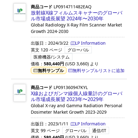
商品コード
LP0914711482EAQ
放射線X線フィルムスキャナーのグローバ
ル市場成長展望 2024年〜2030年
Global Radiology X-Ray Film Scanner Market
Growth 2024-2030
出版日：
2024/3/22
LP Information
英文
120 ページ
グローバル
医療機器/システム
価格：
580,440
円
(USD
3,660
)
より
無料サンプル
無料サンプルリストに追加
商品コード
LP091360947KYL
X線およびガンマ線個人線量計のグローバ
ル市場成長展望 2023年〜2029年
Global X-ray and Gamma Radiation Personal
Dosimeter Market Growth 2023-2029
出版日：
2023/1/11
LP Information
英文
99 ページ
グローバル
通信/IT
価格：
580,440
円
(USD
3,660
)
より