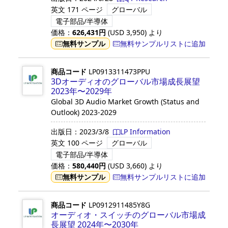
英文
171 ページ
グローバル
電子部品/半導体
価格：
626,431
円
(USD
3,950
)
より
無料サンプル
無料サンプルリストに追加
商品コード
LP0913311473PPU
3Dオーディオのグローバル市場成長展望
2023年〜2029年
Global 3D Audio Market Growth (Status and
Outlook) 2023-2029
出版日：
2023/3/8
LP Information
英文
100 ページ
グローバル
電子部品/半導体
価格：
580,440
円
(USD
3,660
)
より
無料サンプル
無料サンプルリストに追加
商品コード
LP0912911485Y8G
オーディオ・スイッチのグローバル市場成
長展望 2024年〜2030年