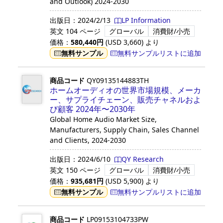
and Outlook) 2024-2030
出版日：
2024/2/13
LP Information
英文
104 ページ
グローバル
消費財/小売
価格：
580,440
円
(USD
3,660
)
より
無料サンプル
無料サンプルリストに追加
商品コード
QY09135144883TH
ホームオーディオの世界市場規模、メーカ
ー、サプライチェーン、販売チャネルおよ
び顧客 2024年〜2030年
Global Home Audio Market Size,
Manufacturers, Supply Chain, Sales Channel
and Clients, 2024-2030
出版日：
2024/6/10
QY Research
英文
150 ページ
グローバル
消費財/小売
価格：
935,681
円
(USD
5,900
)
より
無料サンプル
無料サンプルリストに追加
商品コード
LP09153104733PW