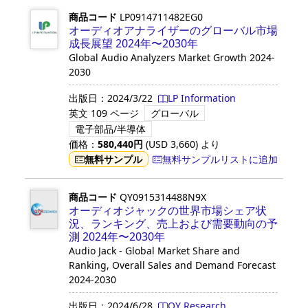
商品コード
LP0914711482EG0
オーディオアナライザーのグローバル市場
成長展望 2024年〜2030年
Global Audio Analyzers Market Growth 2024-
2030
出版日：
2024/3/22
LP Information
英文
109 ページ
グローバル
電子部品/半導体
価格：
580,440
円
(USD
3,660
)
より
無料サンプル
無料サンプルリストに追加
商品コード
QY0915314488N9X
オーディオジャックの世界市場シェア状
況、ランキング、売上および需要動向の予
測 2024年〜2030年
Audio Jack - Global Market Share and
Ranking, Overall Sales and Demand Forecast
2024-2030
出版日：
2024/6/28
QY Research