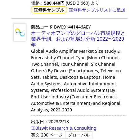
価格：
580,440
円
(USD
3,660
)
より
無料サンプル
無料サンプルリストに追加
商品コード
BW091441446AEY
オーディオアンプのグローバル市場規模と
業界予測、および地域別分析 2022〜2029
年
Global Audio Amplifier Market Size study &
Forecast, by Channel Type (Mono Channel,
Two Channel, Four Channel, Six Channel,
Others) By Device (Smartphones, Television
Sets, Tablets, Desktops & Laptops, Home
Audio Systems, Automotive Infotainment
Systems, Professional Audio Systems) By
End-User industry (Consumer Electronics,
Automotive & Entertainment) and Regional
Analysis, 2022-2029
出版日：
2023/2/18
Bizwit Research & Consulting
英文
200 ページ
グローバル