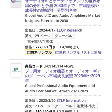
オーディオICとオーディオアンプの世界市
場の分析と予測 2030年まで：市場規模や
成長性の地域別・分野別考察
Global Audio IC and Audio Amplifiers Market
Insights, Forecast to 2030
出版日：
2024/4/17
QY Research
英文
129 ページ
グローバル
電子部品/半導体
価格：
777,091
円
(USD
4,900
)
より
無料サンプル
無料サンプルリストに追加
商品コード
LP0914511474GPL
プロ用オーディオ機器とオーディオ・ギア
のグローバル市場成長展望 2023年〜2029
年
Global Professional Audio Equipment and
Audio Gear Market Growth 2023-2029
出版日：
2023/3/20
LP Information
英文
123 ページ
グローバル
消費財/小売
価格：
580,440
円
(USD
3,660
)
より