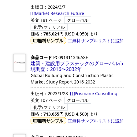
出版日：
2024/3/7
Market Research Future
英文
181 ページ
グローバル
化学/マテリアル
価格：
785,021
円
(USD
4,950
)
より
無料サンプル
無料サンプルリストに追加
商品コード
PC091311346A8E
建築・建設用プラスチックのグローバル市
場調査：2016〜2032年
Global Building and Construction Plastic
Market Study Report 2016-2032
出版日：
2023/1/23
Prismane Consulting
英文
107 ページ
グローバル
化学/マテリアル
価格：
713,655
円
(USD
4,500
)
より
無料サンプル
無料サンプルリストに追加