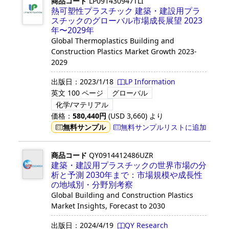
商品コード
LP091430947TLI
熱可塑性プラスチック 建築・建設用プラ
スチックのグローバル市場成長展望 2023
年〜2029年
Global Thermoplastics Building and
Construction Plastics Market Growth 2023-
2029
出版日：
2023/1/18
LP Information
英文
100 ページ
グローバル
化学/マテリアル
価格：
580,440
円
(USD
3,660
)
より
無料サンプル
無料サンプルリストに追加
商品コード
QY0914412486UZR
建築・建設用プラスチックの世界市場の分
析と予測 2030年まで：市場規模や成長性
の地域別・分野別考察
Global Building and Construction Plastics
Market Insights, Forecast to 2030
出版日：
2024/4/19
QY Research