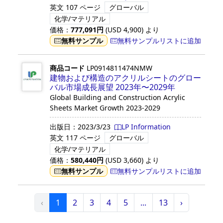
英文
107 ページ
グローバル
化学/マテリアル
価格：
777,091
円
(USD
4,900
)
より
無料サンプル
無料サンプルリストに追加
商品コード
LP0914811474NMW
建物および構造のアクリルシートのグロー
バル市場成長展望 2023年〜2029年
Global Building and Construction Acrylic
Sheets Market Growth 2023-2029
出版日：
2023/3/23
LP Information
英文
117 ページ
グローバル
化学/マテリアル
価格：
580,440
円
(USD
3,660
)
より
無料サンプル
無料サンプルリストに追加
‹
1
2
3
4
5
...
13
›