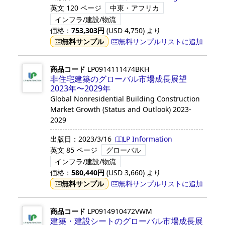
英文
120 ページ
中東・アフリカ
インフラ/建設/物流
価格：
753,303
円
(USD
4,750
)
より
無料サンプル
無料サンプルリストに追加
商品コード
LP0914111474BKH
非住宅建築のグローバル市場成長展望
2023年〜2029年
Global Nonresidential Building Construction
Market Growth (Status and Outlook) 2023-
2029
出版日：
2023/3/16
LP Information
英文
85 ページ
グローバル
インフラ/建設/物流
価格：
580,440
円
(USD
3,660
)
より
無料サンプル
無料サンプルリストに追加
商品コード
LP0914910472VWM
建築・建設シートのグローバル市場成長展