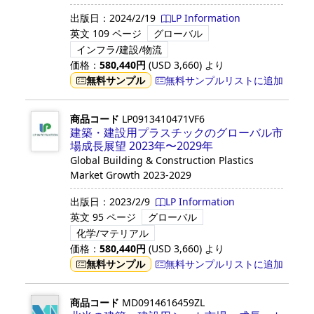
出版日：
2024/2/19
LP Information
英文
109 ページ
グローバル
インフラ/建設/物流
価格：
580,440
円
(USD
3,660
)
より
無料サンプル
無料サンプルリストに追加
商品コード
LP0913410471VF6
建築・建設用プラスチックのグローバル市
場成長展望 2023年〜2029年
Global Building & Construction Plastics
Market Growth 2023-2029
出版日：
2023/2/9
LP Information
英文
95 ページ
グローバル
化学/マテリアル
価格：
580,440
円
(USD
3,660
)
より
無料サンプル
無料サンプルリストに追加
商品コード
MD0914616459ZL