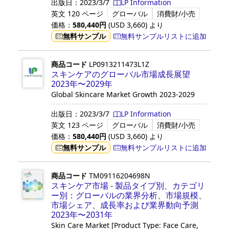
出版日：
2023/3/7
LP Information
英文
120 ページ
グローバル
消費財/小売
価格：
580,440
円
(USD
3,660
)
より
無料サンプル
無料サンプルリストに追加
商品コード
LP0913211473L1Z
スキンケアのグローバル市場成長展望
2023年〜2029年
Global Skincare Market Growth 2023-2029
出版日：
2023/3/7
LP Information
英文
123 ページ
グローバル
消費財/小売
価格：
580,440
円
(USD
3,660
)
より
無料サンプル
無料サンプルリストに追加
商品コード
TM09116204698N
スキンケア市場 - 製品タイプ別、カテゴリ
ー別：グローバルの業界分析、市場規模、
市場シェア、成長率および業界動向予測
2023年〜2031年
Skin Care Market [Product Type: Face Care,