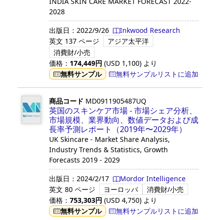
INDIA SKIN CARE MARKET FORECAST 2022-
2028
出版日：
2022/9/26
Inkwood Research
英文
137 ページ
アジア太平洋
消費財/小売
価格：
174,449
円
(USD
1,100
)
より
無料サンプル
無料サンプルリストに追加
商品コード
MD0911905487UQ
英国のスキンケア市場 - 市場シェア分析、
市場規模、業界動向、数値データおよび成
長率予測レポート（2019年〜2029年）
UK Skincare - Market Share Analysis,
Industry Trends & Statistics, Growth
Forecasts 2019 - 2029
出版日：
2024/2/17
Mordor Intelligence
英文
80 ページ
ヨーロッパ
消費財/小売
価格：
753,303
円
(USD
4,750
)
より
無料サンプル
無料サンプルリストに追加