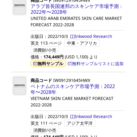
商品コード
IW091291645HWV
アラブ首長国連邦のスキンケア市場予測：
2022年〜2028年
UNITED ARAB EMIRATES SKIN CARE MARKET
FORECAST 2022-2028
出版日：
2022/10/3
Inkwood Research
英文
113 ページ
中東・アフリカ
消費財/小売
価格：
174,449
円
(USD
1,100
)
より
無料サンプル
無料サンプルリストに追加
商品コード
IW091291645HWX
ベトナムのスキンケア市場予測：2022
年〜2028年
VIETNAM SKIN CARE MARKET FORECAST
2022-2028
出版日：
2022/10/3
Inkwood Research
英文
111 ページ
アジア太平洋
消費財/小売
価格：
174,449
円
(USD
1,100
)
より