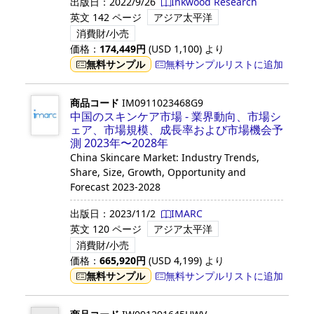
出版日：
2022/9/26
Inkwood Research
英文
142 ページ
アジア太平洋
消費財/小売
価格：
174,449
円
(USD
1,100
)
より
無料サンプル
無料サンプルリストに追加
商品コード
IM0911023468G9
中国のスキンケア市場 - 業界動向、市場シ
ェア、市場規模、成長率および市場機会予
測 2023年〜2028年
China Skincare Market: Industry Trends,
Share, Size, Growth, Opportunity and
Forecast 2023-2028
出版日：
2023/11/2
IMARC
英文
120 ページ
アジア太平洋
消費財/小売
価格：
665,920
円
(USD
4,199
)
より
無料サンプル
無料サンプルリストに追加