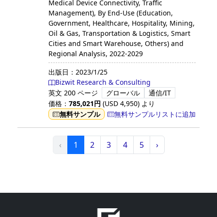
Medical Device Connectivity, Traffic
Management), By End-Use (Education,
Government, Healthcare, Hospitality, Mining,
Oil & Gas, Transportation & Logistics, Smart
Cities and Smart Warehouse, Others) and
Regional Analysis, 2022-2029
出版日：
2023/1/25
Bizwit Research & Consulting
英文
200 ページ
グローバル
通信/IT
価格：
785,021
円
(USD
4,950
)
より
無料サンプル
無料サンプルリストに追加
‹
1
2
3
4
5
›