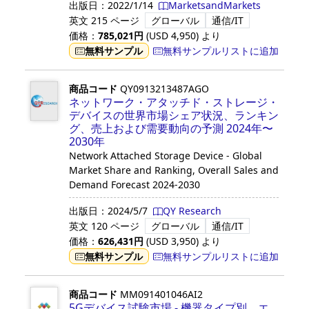
出版日：
2022/1/14
MarketsandMarkets
英文
215 ページ
グローバル
通信/IT
価格：
785,021
円
(USD
4,950
)
より
無料サンプル
無料サンプルリストに追加
商品コード
QY0913213487AGO
ネットワーク・アタッチド・ストレージ・
デバイスの世界市場シェア状況、ランキン
グ、売上および需要動向の予測 2024年〜
2030年
Network Attached Storage Device - Global
Market Share and Ranking, Overall Sales and
Demand Forecast 2024-2030
出版日：
2024/5/7
QY Research
英文
120 ページ
グローバル
通信/IT
価格：
626,431
円
(USD
3,950
)
より
無料サンプル
無料サンプルリストに追加
商品コード
MM091401046AI2
5Gデバイス試験市場 - 機器タイプ別、エ