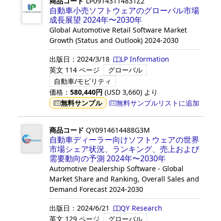
商品コード
LP09143114831Z2
自動車小売ソフトウェアのグローバル市場
成長展望 2024年〜2030年
Global Automotive Retail Software Market
Growth (Status and Outlook) 2024-2030
出版日：
2024/3/18
LP Information
英文
114 ページ
グローバル
自動車/モビリティ
価格：
580,440
円
(USD
3,660
)
より
無料サンプル
無料サンプルリストに追加
商品コード
QY0914614488G3M
自動車ディーラー向けソフトウェアの世界
市場シェア状況、ランキング、売上および
需要動向の予測 2024年〜2030年
Automotive Dealership Software - Global
Market Share and Ranking, Overall Sales and
Demand Forecast 2024-2030
出版日：
2024/6/21
QY Research
英文
129 ページ
グローバル