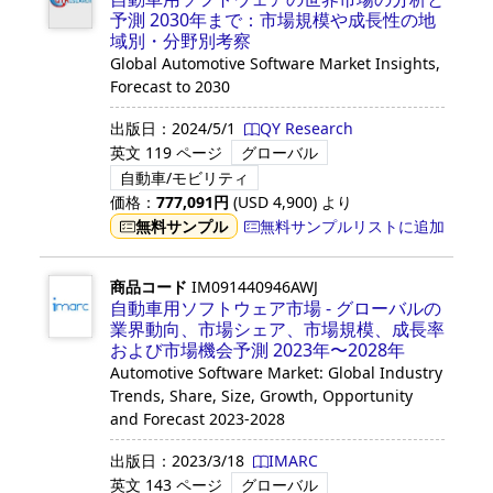
予測 2030年まで：市場規模や成長性の地
域別・分野別考察
Global Automotive Software Market Insights,
Forecast to 2030
出版日：
2024/5/1
QY Research
英文
119 ページ
グローバル
自動車/モビリティ
価格：
777,091
円
(USD
4,900
)
より
無料サンプル
無料サンプルリストに追加
商品コード
IM091440946AWJ
自動車用ソフトウェア市場 - グローバルの
業界動向、市場シェア、市場規模、成長率
および市場機会予測 2023年〜2028年
Automotive Software Market: Global Industry
Trends, Share, Size, Growth, Opportunity
and Forecast 2023-2028
出版日：
2023/3/18
IMARC
英文
143 ページ
グローバル