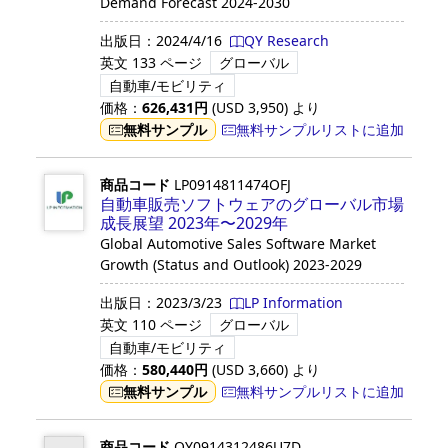
Demand Forecast 2024-2030
出版日：
2024/4/16
QY Research
英文
133 ページ
グローバル
自動車/モビリティ
価格：
626,431
円
(USD
3,950
)
より
無料サンプル
無料サンプルリストに追加
商品コード
LP0914811474OFJ
自動車販売ソフトウェアのグローバル市場
成長展望 2023年〜2029年
Global Automotive Sales Software Market
Growth (Status and Outlook) 2023-2029
出版日：
2023/3/23
LP Information
英文
110 ページ
グローバル
自動車/モビリティ
価格：
580,440
円
(USD
3,660
)
より
無料サンプル
無料サンプルリストに追加
商品コード
QY0914312486U7D