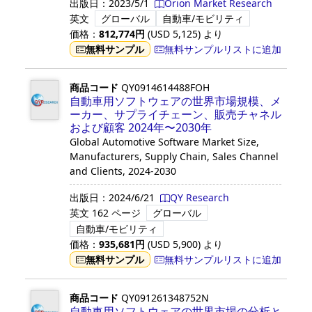
出版日：
2023/5/1
Orion Market Research
英文
グローバル
自動車/モビリティ
価格：
812,774
円
(USD
5,125
)
より
無料サンプル
無料サンプルリストに追加
商品コード
QY0914614488FOH
自動車用ソフトウェアの世界市場規模、メ
ーカー、サプライチェーン、販売チャネル
および顧客 2024年〜2030年
Global Automotive Software Market Size,
Manufacturers, Supply Chain, Sales Channel
and Clients, 2024-2030
出版日：
2024/6/21
QY Research
英文
162 ページ
グローバル
自動車/モビリティ
価格：
935,681
円
(USD
5,900
)
より
無料サンプル
無料サンプルリストに追加
商品コード
QY091261348752N
自動車用ソフトウェアの世界市場の分析と