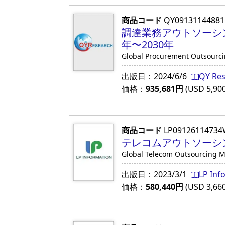
商品コード
QY0913114488
調達業務アウトソーシ
年〜2030年
Global Procurement Outsourcin
出版日：
2024/6/6
QY Re
価格：
935,681
円
(USD
5,90
商品コード
LP0912611473
テレコムアウトソーシン
Global Telecom Outsourcing M
出版日：
2023/3/1
LP Inf
価格：
580,440
円
(USD
3,66