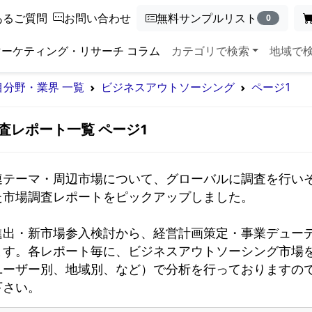
あるご質問
お問い合わせ
無料サンプルリスト
0
マーケティング・リサーチ コラム
カテゴリで検索
地域で
目分野・業界 一覧
ビジネスアウトソーシング
ページ1
査レポート一覧 ページ1
連テーマ・周辺市場について、グローバルに調査を行い
市場調査レポートをピックアップしました。

進出・新市場参入検討から、経営計画策定・事業デュー
ます。各レポート毎に、ビジネスアウトソーシング市場
ユーザー別、地域別、など）で分析を行っておりますの
下さい。