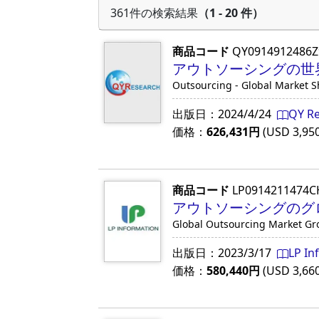
361件の検索結果
（1 - 20 件）
商品コード
QY0914912486Z
アウトソーシングの世界
Outsourcing - Global Market 
出版日：
2024/4/24
QY R
価格：
626,431
円
(USD
3,95
商品コード
LP0914211474C
アウトソーシングのグロ
Global Outsourcing Market Gr
出版日：
2023/3/17
LP In
価格：
580,440
円
(USD
3,66