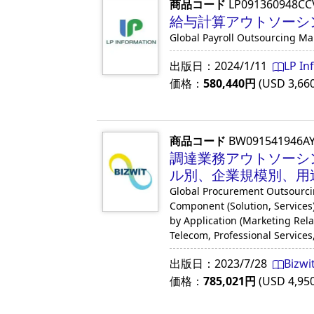
商品コード
LP091360948CC
給与計算アウトソーシン
Global Payroll Outsourcing Ma
出版日：
2024/1/11
LP In
価格：
580,440
円
(USD
3,66
商品コード
BW091541946A
調達業務アウトソーシ
ル別、企業規模別、用途
Global Procurement Outsourcing
Component (Solution, Services
by Application (Marketing Relat
Telecom, Professional Services
出版日：
2023/7/28
Bizwi
価格：
785,021
円
(USD
4,95